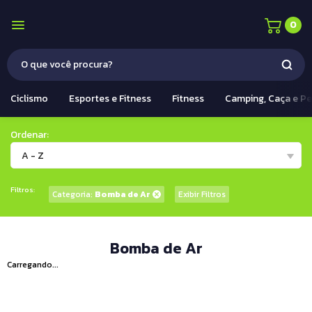
0
Ciclismo
Esportes e Fitness
Fitness
Camping, Caça e P
Ordenar:
A - Z
Filtros:
Categoria:
Bomba de Ar
Exibir Filtros
Bomba de Ar
Carregando...