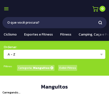
0
Ciclismo
Esportes e Fitness
Fitness
Camping, Caça e P
Ordenar:
A - Z
Filtros:
Categoria:
Manguitos
Exibir Filtros
Manguitos
Carregando...