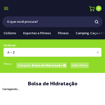
0
Ciclismo
Esportes e Fitness
Fitness
Camping, Caça e P
Ordenar:
A - Z
Filtros:
Categoria:
Bolsa de Hidratação
Exibir Filtros
Bolsa de Hidratação
Carregando...