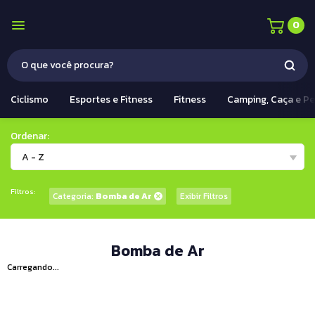
0
Ciclismo
Esportes e Fitness
Fitness
Camping, Caça e P
Ordenar:
A - Z
Filtros:
Categoria:
Bomba de Ar
Exibir Filtros
Bomba de Ar
Carregando...