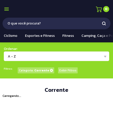
0
Ciclismo
Esportes e Fitness
Fitness
Camping, Caça e P
Ordenar:
A - Z
Filtros:
Categoria:
Corrente
Exibir Filtros
Corrente
Carregando...