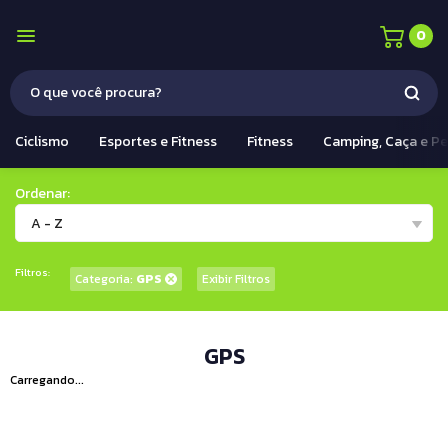
0
Ciclismo
Esportes e Fitness
Fitness
Camping, Caça e P
Ordenar:
A - Z
Filtros:
Categoria:
GPS
Exibir Filtros
GPS
Carregando...