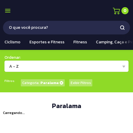
0
Ciclismo
Esportes e Fitness
Fitness
Camping, Caça e P
Ordenar:
A - Z
Filtros:
Categoria:
Paralama
Exibir Filtros
Paralama
Carregando...