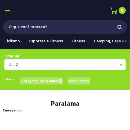
0
Ciclismo
Esportes e Fitness
Fitness
Camping, Caça e P
Ordenar:
A - Z
Filtros:
Categoria:
Paralama
Exibir Filtros
Paralama
Carregando...