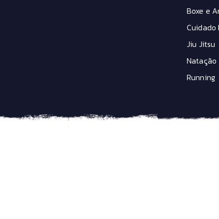
Sensor Cardiaco
Boxe e Ar
Sinalização
Spray Antiodores
Cuidado 
Suporte Caramanhola
Jiu Jitsu
Suporte de Bicicleta
Suporte GPS
Natação
Taco para Sapatilha
Running
Tapete rolo de Treino
Transbike
Valvula Tubeless
Velocímetro