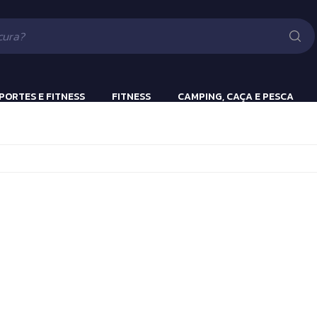
Lanternas
Pistola e Rifle 
Luv
ão
PORTES E FITNESS
FITNESS
CAMPING, CAÇA E PESCA
ulação
Beach Tennis
Lanternas
s
Bola Incialização
Cronômetros
a
Fitness e Musculação
Protetor Bucal
Tênis de Mesa
Tênis de Mesa