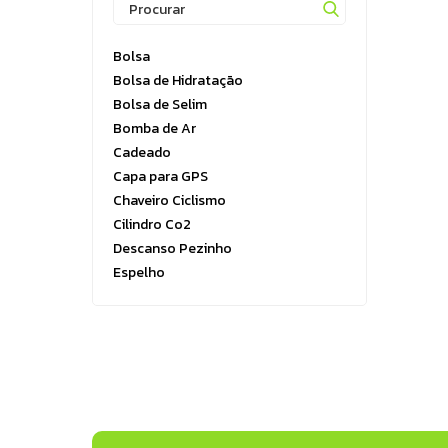
Running
Boxe e Artes Marciais
Bolsa
Cuidado Pessoal
Bolsa de Hidratação
Jiu Jitsu
Bolsa de Selim
Bomba de Ar
Natação
Cadeado
Running
Capa para GPS
Chaveiro Ciclismo
Cilindro Co2
Descanso Pezinho
Espelho
Espelho retrovisor
Farol
Fita Antifuro
Fita de Aro
Fita Guidão
Fita Segurança
Fita Tubeless