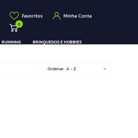
Elétrico
a
Favoritos
Minha Conta
0
RUNNING
BRINQUEDOS E HOBBIES
Pistola e Rifle Elétrico
Ordenar:
A - Z