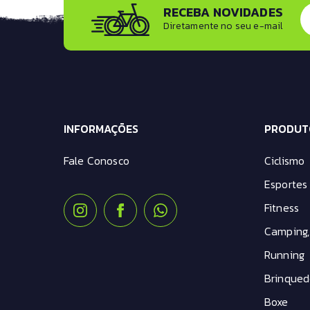
RECEBA NOVIDADES
Garrafa Caramanhola
Diretamente no seu e-mail
GPS
Graxa Carbono
Limpa Disco de Freio
Lubrificante Corrente
Manoplas
Miniatura Bike
INFORMAÇÕES
Óculos
PRODUT
Paralama
Fale Conosco
Ciclismo
Plataforma Pedal
Porta Treco
Esportes 
Protetor de Aro
Fitness
Protetor de Quadro
Retrovisor
Camping,
Rolo de Treino
Running
Safe Stash
Selante Tubeless
Brinqued
Sensor Cadência
Boxe