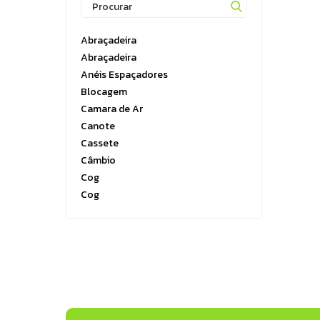
Running
Boxe e Artes Marciais
Abraçadeira
Cuidado Pessoal
Abraçadeira
Jiu Jitsu
Anéis Espaçadores
Blocagem
Natação
Camara de Ar
Running
Canote
Cassete
Câmbio
Cog
Cog
Corrente
Corrente
Côroa
Cubos
Freio Hidraulico
Gancheiras
Guidão