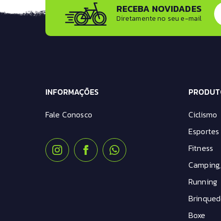
RECEBA NOVIDADES
kit Montagem
Diretamente no seu e-mail
kit Transmissão
Mesa Avanço
Pastilha de Freio
Pedal
Pedivela
Pneus
INFORMAÇÕES
Roldana
PRODUT
Roldana Câmbio
Fale Conosco
Ciclismo
Selim
Tampa da mesa
Esportes 
Tampa pe de vela
Fitness
Trava de Suspensão
Camping,
Running
Brinqued
Boxe