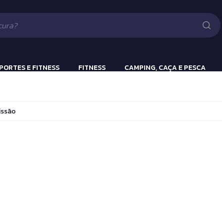
Lanternas
Pistola e Rifle 
Luv
ão
PORTES E FITNESS
FITNESS
CAMPING, CAÇA E PESCA
ulação
Beach Tennis
Lanternas
issão
s
Bola Incialização
Cronômetros
a
Fitness e Musculação
Protetor Bucal
Tênis de Mesa
Tênis de Mesa