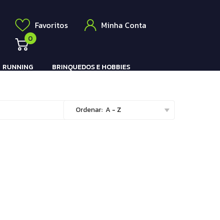
Elétrico
a
Favoritos
Minha Conta
0
RUNNING
BRINQUEDOS E HOBBIES
Pistola e Rifle Elétrico
Ordenar:
A - Z