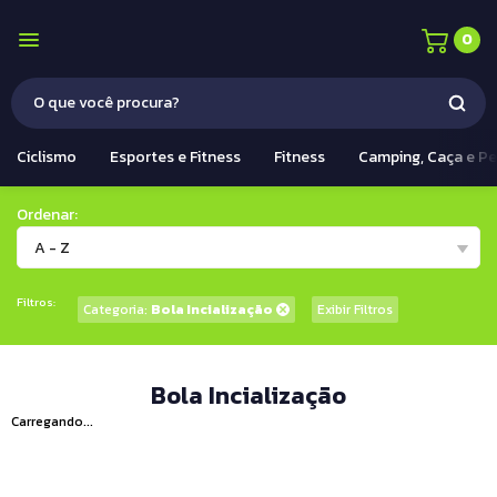
0
Ciclismo
Esportes e Fitness
Fitness
Camping, Caça e P
Ordenar:
A - Z
Filtros:
Categoria:
Bola Incialização
Exibir Filtros
Bola Incialização
Carregando...