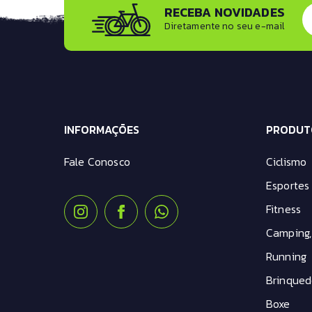
RECEBA NOVIDADES
kit Montagem
Diretamente no seu e-mail
kit Transmissão
Mesa Avanço
Pastilha de Freio
Pedal
Pedivela
Pneus
INFORMAÇÕES
Roldana
PRODUT
Roldana Câmbio
Fale Conosco
Ciclismo
Selim
Tampa da mesa
Esportes 
Tampa pe de vela
Fitness
Trava de Suspensão
Camping,
Running
Brinqued
Boxe