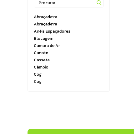
Running
Boxe e Artes Marciais
Abraçadeira
Cuidado Pessoal
Abraçadeira
Jiu Jitsu
Anéis Espaçadores
Blocagem
Natação
Camara de Ar
Running
Canote
Cassete
Câmbio
Cog
Cog
Corrente
Corrente
Côroa
Cubos
Freio Hidraulico
Gancheiras
Guidão