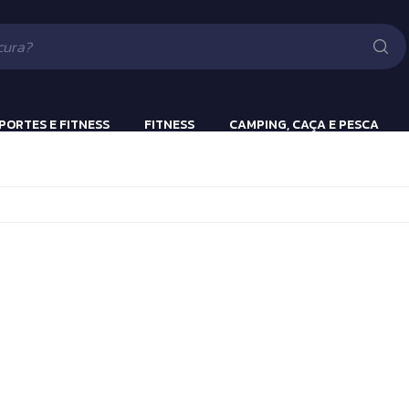
Lanternas
Pistola e Rifle 
Luv
ão
PORTES E FITNESS
FITNESS
CAMPING, CAÇA E PESCA
ulação
Beach Tennis
Lanternas
s
Bola Incialização
Cronômetros
a
Fitness e Musculação
Protetor Bucal
Tênis de Mesa
Tênis de Mesa