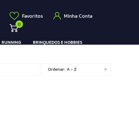
Elétrico
a
Favoritos
Minha Conta
0
RUNNING
BRINQUEDOS E HOBBIES
Pistola e Rifle Elétrico
Ordenar:
A - Z