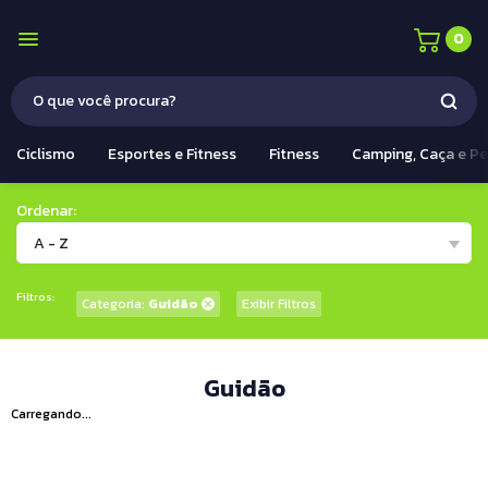
0
Ciclismo
Esportes e Fitness
Fitness
Camping, Caça e P
Ordenar:
A - Z
Filtros:
Categoria:
Guidão
Exibir Filtros
Guidão
Carregando...