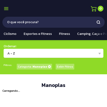
0
Ciclismo
Esportes e Fitness
Fitness
Camping, Caça e P
Ordenar:
A - Z
Filtros:
Categoria:
Manoplas
Exibir Filtros
Manoplas
Carregando...