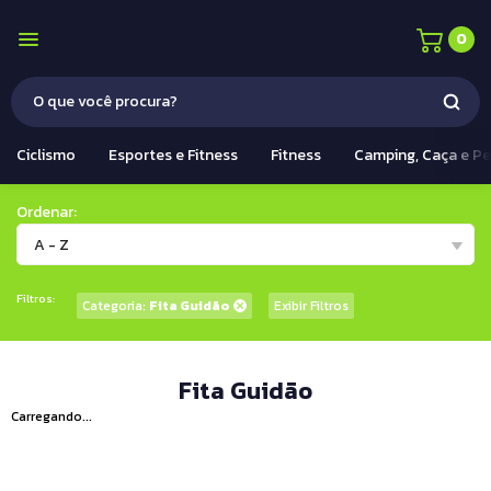
0
Ciclismo
Esportes e Fitness
Fitness
Camping, Caça e P
Ordenar:
A - Z
Filtros:
Categoria:
Fita Guidão
Exibir Filtros
Fita Guidão
Carregando...