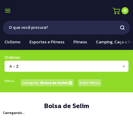
0
Ciclismo
Esportes e Fitness
Fitness
Camping, Caça e P
Ordenar:
A - Z
Filtros:
Categoria:
Bolsa de Selim
Exibir Filtros
Bolsa de Selim
Carregando...