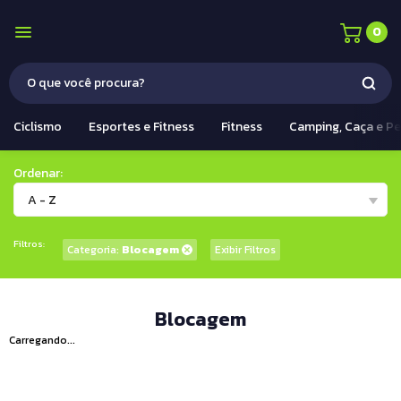
0
Ciclismo
Esportes e Fitness
Fitness
Camping, Caça e P
Ordenar:
A - Z
Filtros:
Categoria:
Blocagem
Exibir Filtros
Blocagem
Carregando...