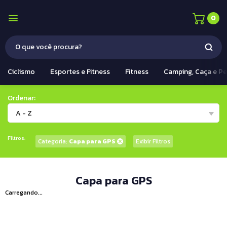
0
Ciclismo
Esportes e Fitness
Fitness
Camping, Caça e P
Ordenar:
A - Z
Filtros:
Categoria:
Capa para GPS
Exibir Filtros
Capa para GPS
Carregando...