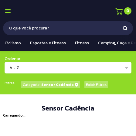
0
Ciclismo
Esportes e Fitness
Fitness
Camping, Caça e P
Ordenar:
A - Z
Filtros:
Categoria:
Sensor Cadência
Exibir Filtros
Sensor Cadência
Carregando...