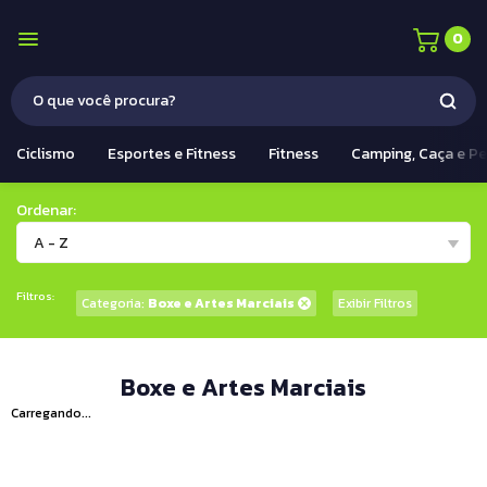
0
Ciclismo
Esportes e Fitness
Fitness
Camping, Caça e P
Ordenar:
A - Z
Filtros:
Categoria:
Boxe e Artes Marciais
Exibir Filtros
Boxe e Artes Marciais
Carregando...