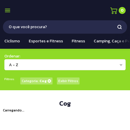
0
Ciclismo
Esportes e Fitness
Fitness
Camping, Caça e P
Ordenar:
A - Z
Filtros:
Categoria:
Cog
Exibir Filtros
Cog
Carregando...