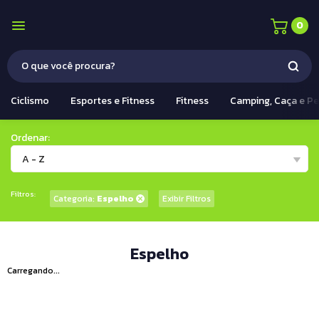
0
Ciclismo
Esportes e Fitness
Fitness
Camping, Caça e P
Ordenar:
A - Z
Filtros:
Categoria:
Espelho
Exibir Filtros
Espelho
Carregando...