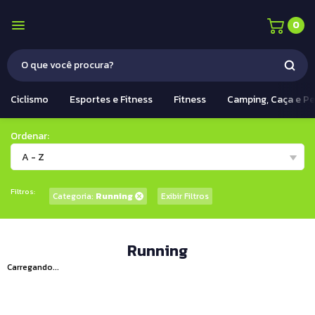
0
Ciclismo
Esportes e Fitness
Fitness
Camping, Caça e P
Ordenar:
A - Z
Filtros:
Categoria:
Running
Exibir Filtros
Running
Carregando...