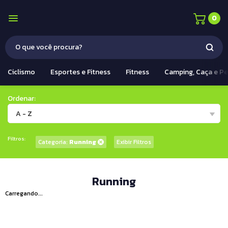
0
Ciclismo
Esportes e Fitness
Fitness
Camping, Caça e P
Ordenar:
A - Z
Filtros:
Categoria:
Running
Exibir Filtros
Running
Carregando...