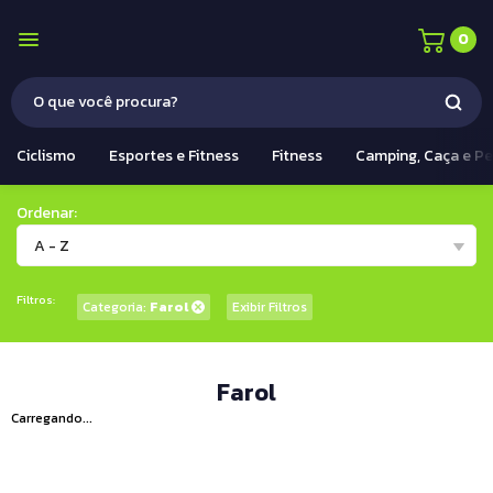
0
Ciclismo
Esportes e Fitness
Fitness
Camping, Caça e P
Ordenar:
A - Z
Filtros:
Categoria:
Farol
Exibir Filtros
Farol
Carregando...