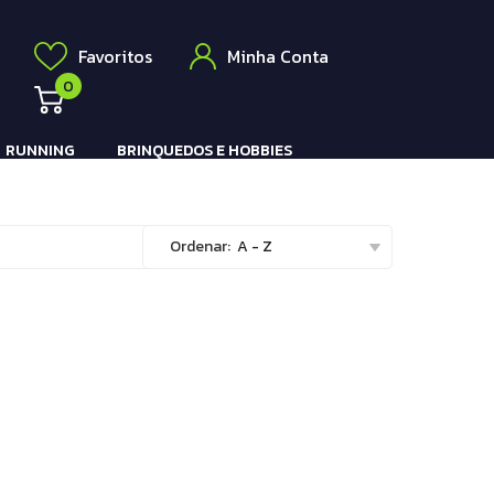
Elétrico
a
Favoritos
Minha Conta
0
RUNNING
BRINQUEDOS E HOBBIES
Pistola e Rifle Elétrico
Ordenar:
A - Z