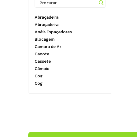
Running
Boxe e Artes Marciais
Abraçadeira
Cuidado Pessoal
Abraçadeira
Jiu Jitsu
Anéis Espaçadores
Blocagem
Natação
Camara de Ar
Running
Canote
Cassete
Câmbio
Cog
Cog
Corrente
Corrente
Côroa
Cubos
Freio Hidraulico
Gancheiras
Guidão