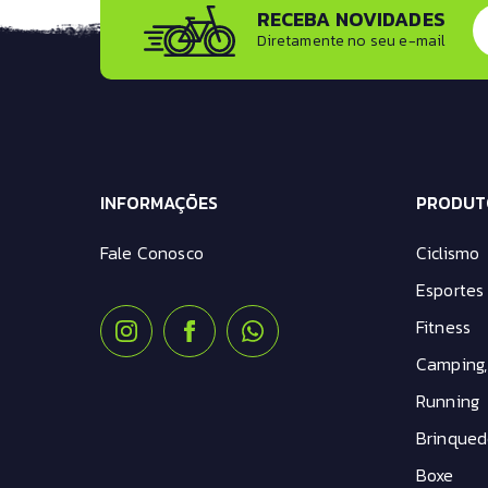
RECEBA NOVIDADES
kit Montagem
Diretamente no seu e-mail
kit Transmissão
Mesa Avanço
Pastilha de Freio
Pedal
Pedivela
Pneus
INFORMAÇÕES
Roldana
PRODUT
Roldana Câmbio
Fale Conosco
Ciclismo
Selim
Tampa da mesa
Esportes 
Tampa pe de vela
Fitness
Trava de Suspensão
Camping,
Running
Brinqued
Boxe