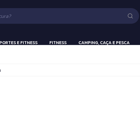
Lanternas
Pistola e Rifle 
Luv
ão
PORTES E FITNESS
FITNESS
CAMPING, CAÇA E PESCA
ulação
Beach Tennis
Lanternas
s
s
Bola Incialização
Cronômetros
a
Fitness e Musculação
Protetor Bucal
Tênis de Mesa
Tênis de Mesa