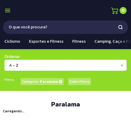
0
Ciclismo
Esportes e Fitness
Fitness
Camping, Caça e P
Ordenar:
A - Z
Filtros:
Categoria:
Paralama
Exibir Filtros
Paralama
Carregando...