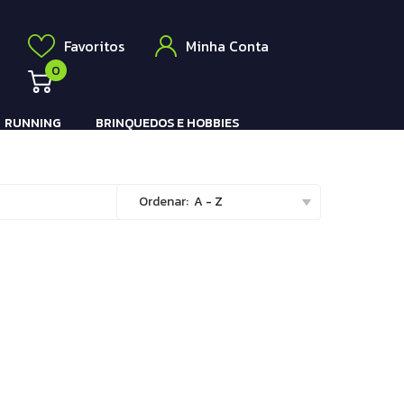
Elétrico
a
Favoritos
Minha Conta
0
RUNNING
BRINQUEDOS E HOBBIES
Pistola e Rifle Elétrico
Ordenar:
A - Z