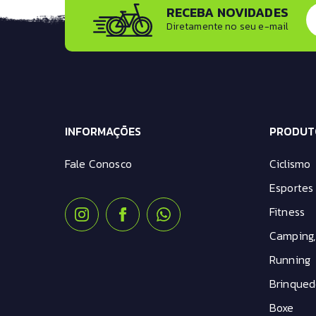
RECEBA NOVIDADES
Garrafa Caramanhola
Diretamente no seu e-mail
GPS
Graxa Carbono
Limpa Disco de Freio
Lubrificante Corrente
Manoplas
Miniatura Bike
INFORMAÇÕES
Óculos
PRODUT
Paralama
Fale Conosco
Ciclismo
Plataforma Pedal
Porta Treco
Esportes 
Protetor de Aro
Fitness
Protetor de Quadro
Retrovisor
Camping,
Rolo de Treino
Running
Safe Stash
Selante Tubeless
Brinqued
Sensor Cadência
Boxe