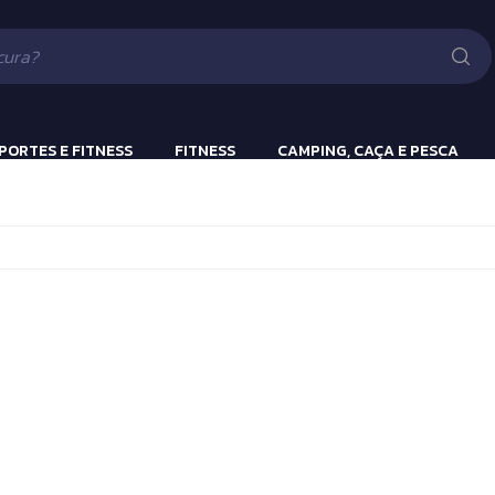
Lanternas
Pistola e Rifle 
Luv
ão
PORTES E FITNESS
FITNESS
CAMPING, CAÇA E PESCA
ulação
Beach Tennis
Lanternas
s
Bola Incialização
Cronômetros
a
Fitness e Musculação
Protetor Bucal
Tênis de Mesa
Tênis de Mesa