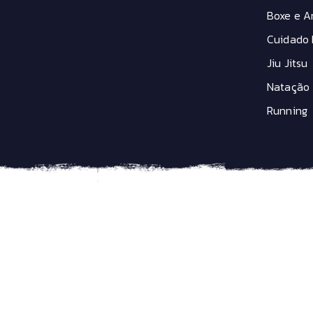
Sensor Cardiaco
Boxe e Ar
Sinalização
Spray Antiodores
Cuidado 
Suporte Caramanhola
Jiu Jitsu
Suporte de Bicicleta
Suporte GPS
Natação
Taco para Sapatilha
Running
Tapete rolo de Treino
Transbike
Valvula Tubeless
Velocímetro