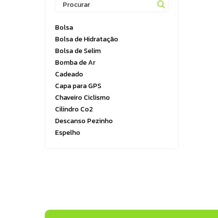
Running
Boxe e Artes Marciais
Bolsa
Cuidado Pessoal
Bolsa de Hidratação
Jiu Jitsu
Bolsa de Selim
Bomba de Ar
Natação
Cadeado
Running
Capa para GPS
Chaveiro Ciclismo
Cilindro Co2
Descanso Pezinho
Espelho
Espelho retrovisor
Farol
Fita Antifuro
Fita de Aro
Fita Guidão
Fita Segurança
Fita Tubeless