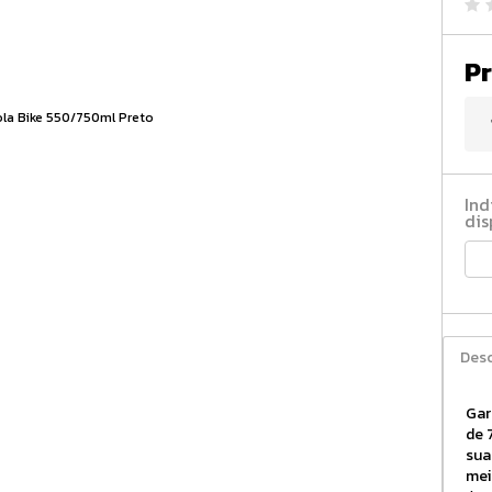
Pr
Ind
dis
Desc
Gar
de 
sua
mei