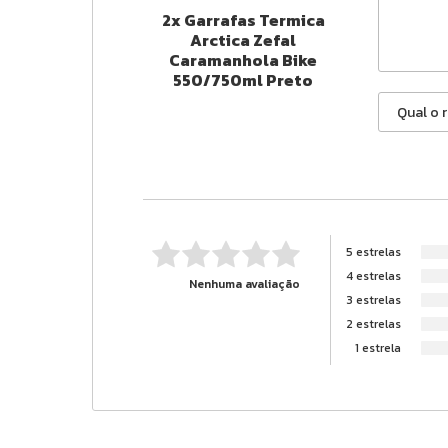
2x Garrafas Termica
Arctica Zefal
Caramanhola Bike
550/750ml Preto
5 estrelas
4 estrelas
Nenhuma avaliação
3 estrelas
2 estrelas
1 estrela