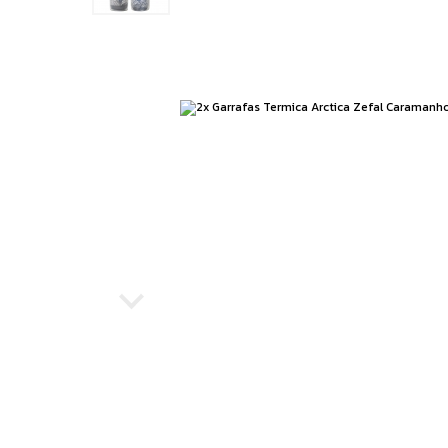
Running
Boxe e Artes Marciais
Cuidado Pessoal
Jiu Jitsu
Natação
Running