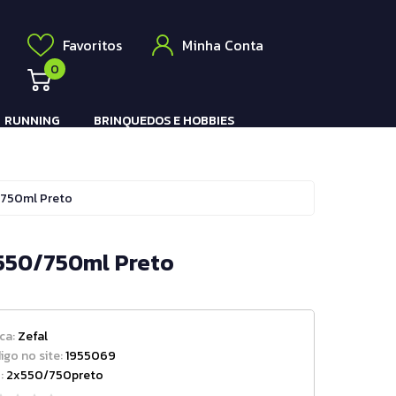
Elétrico
a
Favoritos
Minha Conta
0
RUNNING
BRINQUEDOS E HOBBIES
Pistola e Rifle Elétrico
/750ml Preto
 550/750ml Preto
ca:
Zefal
igo no site:
1955069
:
2x550/750preto