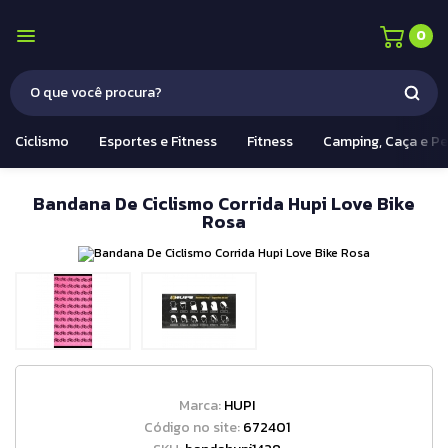
0
Ciclismo
Esportes e Fitness
Fitness
Camping, Caça e P
Bandana De Ciclismo Corrida Hupi Love Bike
Rosa
Marca:
HUPI
Código no site:
672401