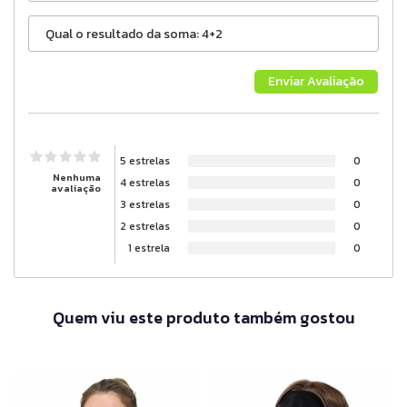
5 estrelas
0
Nenhuma
4 estrelas
0
avaliação
3 estrelas
0
2 estrelas
0
1 estrela
0
Quem viu este produto também gostou