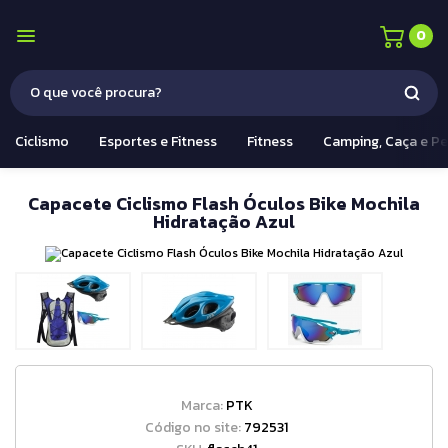
0
Ciclismo
Esportes e Fitness
Fitness
Camping, Caça e P
Capacete Ciclismo Flash Óculos Bike Mochila
Hidratação Azul
Marca:
PTK
Código no site:
792531