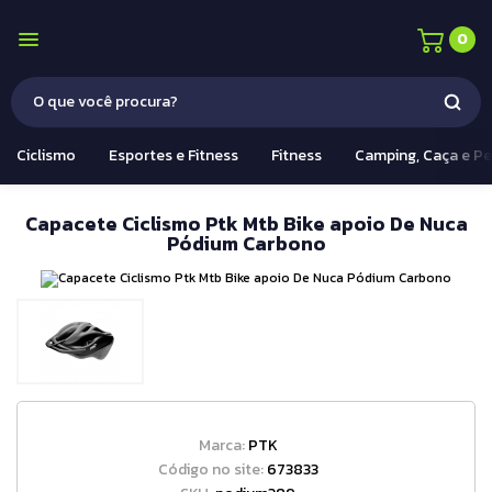
0
Ciclismo
Esportes e Fitness
Fitness
Camping, Caça e P
Capacete Ciclismo Ptk Mtb Bike apoio De Nuca
Pódium Carbono
Marca:
PTK
Código no site:
673833