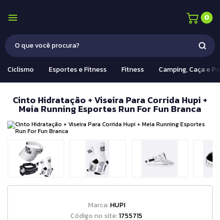
0
Ciclismo
Esportes e Fitness
Fitness
Camping, Caça e P
Cinto Hidratação + Viseira Para Corrida Hupi +
Meia Running Esportes Run For Fun Branca
Marca:
HUPI
Código no site:
1755715