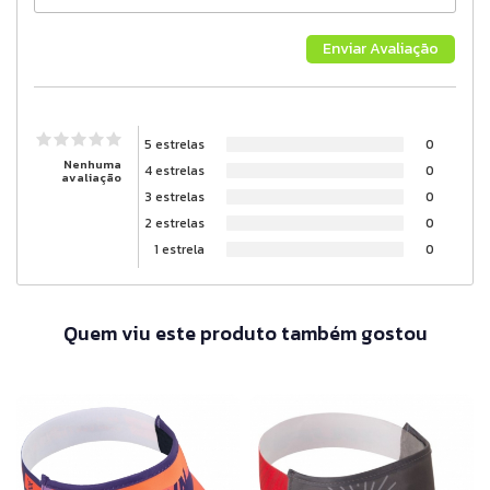
5 estrelas
0
Nenhuma
4 estrelas
0
avaliação
3 estrelas
0
2 estrelas
0
1 estrela
0
Quem viu este produto também gostou