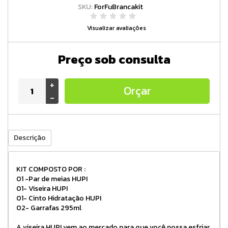
SKU:
ForFuBrancakit
Visualizar avaliações
Preço sob consulta
+
Orçar
-
Descrição
KIT COMPOSTO POR :
01 -Par de meias HUPI
01- Viseira HUPI
01- Cinto Hidratação HUPI
02- Garrafas 295ml
A viseira HUPI vem ao mercado para que você possa esfriar