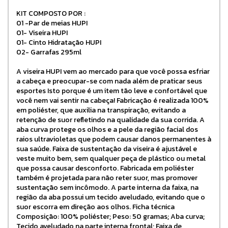
KIT COMPOSTO POR :
01 -Par de meias HUPI
01- Viseira HUPI
01- Cinto Hidratação HUPI
02- Garrafas 295ml
A viseira HUPI vem ao mercado para que você possa esfriar
a cabeça e preocupar-se com nada além de praticar seus
esportes Isto porque é um item tão leve e confortável que
você nem vai sentir na cabeça! Fabricação é realizada 100%
em poliéster, que auxilia na transpiração, evitando a
retenção de suor refletindo na qualidade da sua corrida. A
aba curva protege os olhos e a pele da região facial dos
raios ultravioletas que podem causar danos permanentes à
sua saúde. Faixa de sustentação da viseira é ajustável e
veste muito bem, sem qualquer peça de plástico ou metal
que possa causar desconforto. Fabricada em poliéster
também é projetada para não reter suor, mas promover
sustentação sem incômodo. A parte interna da faixa, na
região da aba possui um tecido aveludado, evitando que o
suor escorra em direção aos olhos. Ficha técnica
Composição: 100% poliéster; Peso: 50 gramas; Aba curva;
Tecido aveludado na parte interna frontal; Faixa de