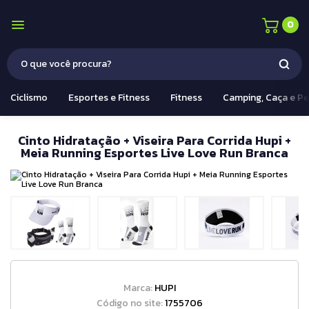
0
Ciclismo
Esportes e Fitness
Fitness
Camping, Caça e P
Cinto Hidratação + Viseira Para Corrida Hupi +
Meia Running Esportes Live Love Run Branca
Marca:
HUPI
Código no site:
1755706