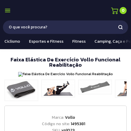
0
Ciclismo
Esportes e Fitness
Fitness
Camping, Caça e P
Faixa Elástica De Exercício Vollo Funcional
Reabilitação
Marca:
Vollo
Código no site:
1495381
SKU:
vp1023