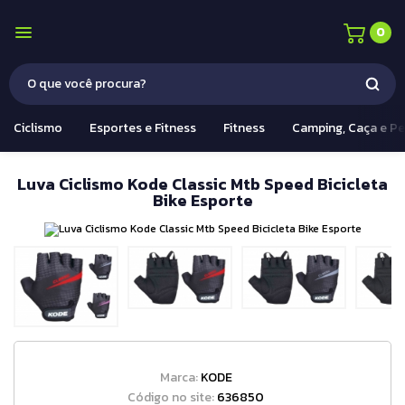
0
Ciclismo
Esportes e Fitness
Fitness
Camping, Caça e P
Luva Ciclismo Kode Classic Mtb Speed Bicicleta
Bike Esporte
Marca:
KODE
Código no site:
636850