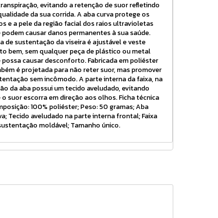
transpiração, evitando a retenção de suor refletindo
qualidade da sua corrida. A aba curva protege os
os e a pele da região facial dos raios ultravioletas
 podem causar danos permanentes à sua saúde.
xa de sustentação da viseira é ajustável e veste
to bem, sem qualquer peça de plástico ou metal
 possa causar desconforto. Fabricada em poliéster
bém é projetada para não reter suor, mas promover
tentação sem incômodo. A parte interna da faixa, na
ião da aba possui um tecido aveludado, evitando
 o suor escorra em direção aos olhos. Ficha técnica
posição: 100% poliéster; Peso: 50 gramas; Aba
va; Tecido aveludado na parte interna frontal; Faixa
sustentação moldável; Tamanho único.