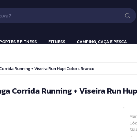
Lanternas
Pistola e Rifle 
Luv
ão
PORTES E FITNESS
FITNESS
CAMPING, CAÇA E PESCA
ulação
Beach Tennis
Lanternas
orrida Running + Viseira Run Hupi Colors Branco
s
Bola Incialização
Cronômetros
ga Corrida Running + Viseira Run Hup
a
Fitness e Musculação
Protetor Bucal
Mar
Tênis de Mesa
Cód
SKU
Tênis de Mesa