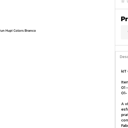
Pr
Desc
kIT
Iten
01 
01-
A v
esf
pra
con
Fab