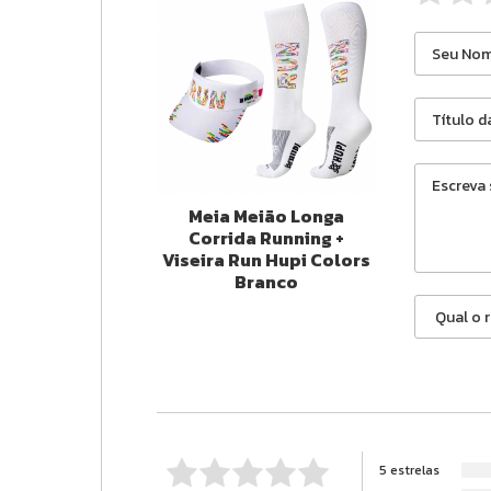
Meia Meião Longa
Corrida Running +
Viseira Run Hupi Colors
Branco
5 estrelas