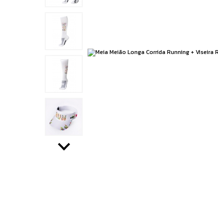
Running
Boxe e Artes Marciais
Cuidado Pessoal
Jiu Jitsu
Natação
Running