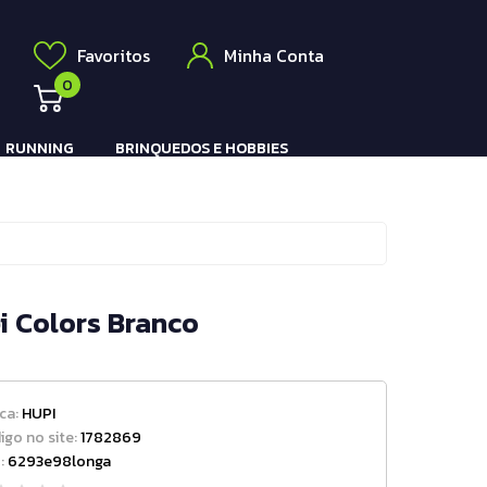
Elétrico
a
Favoritos
Minha Conta
0
RUNNING
BRINQUEDOS E HOBBIES
Pistola e Rifle Elétrico
i Colors Branco
ca:
HUPI
igo no site:
1782869
:
6293e98longa