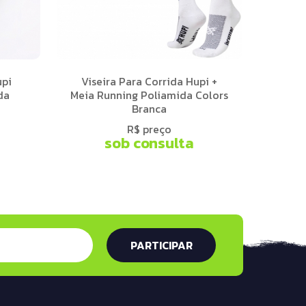
upi
Viseira Para Corrida Hupi +
da
Meia Running Poliamida Colors
Branca
R$ preço
sob consulta