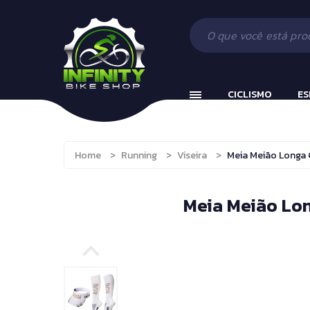
Ciclismo
Acessórios
Beach Tennis
Esportes e Fitness
Componentes
Bola Incializaç
Fitness
Vestuário
Cronômetros
CICLISMO
ES
Camping, Caça e Pesca
Fitness e Musc
Running
Protetor Bucal
Ciclismo
Acessórios
Brinquedos e Hobbies
Tênis de Mesa
Home
>
Running
>
Viseira
>
Meia Meião Longa C
Esportes e Fitness
Componente
Boxe
Tênis de Mesa
Fitness
Vestuário
Meia Meião Lon
Boxe e Artes Marciais
Camping, Caça e Pesc
Cuidado Pessoal
Running
Jiu Jitsu
Brinquedos e Hobbies
Natação
Boxe