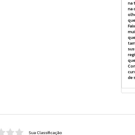
na 
na 
olh
que
Fai
mui
que
tam
sus
reg
que
Com
cur
de 
Sua Classificação