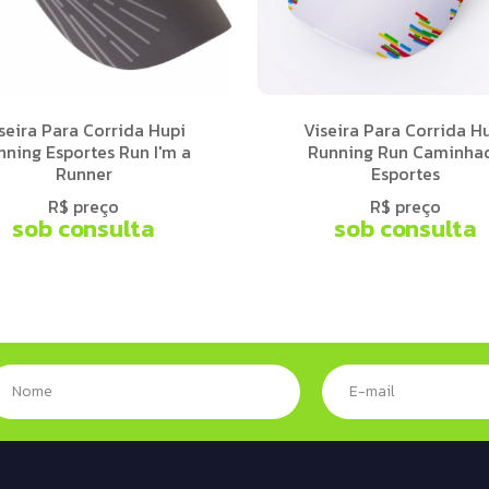
seira Para Corrida Hupi
Viseira Para Corrida H
nning Esportes Run I'm a
Running Run Caminha
Runner
Esportes
R$ preço
R$ preço
sob consulta
sob consulta