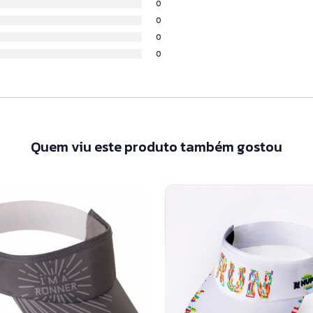
0
0
0
0
Quem viu este produto também gostou