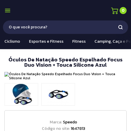
0
Ciclismo
Esportes e Fitness
Fitness
Camping, Caça e P
Óculos De Natação Speedo Espelhado Focus
Duo Vision + Touca Silicone Azul
Marca:
Speedo
Código no site:
1647813