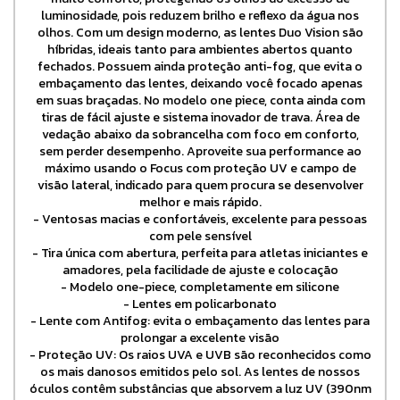
luminosidade, pois reduzem brilho e reflexo da água nos
olhos. Com um design moderno, as lentes Duo Vision são
híbridas, ideais tanto para ambientes abertos quanto
fechados. Possuem ainda proteção anti-fog, que evita o
embaçamento das lentes, deixando você focado apenas
em suas braçadas. No modelo one piece, conta ainda com
tiras de fácil ajuste e sistema inovador de trava. Área de
vedação abaixo da sobrancelha com foco em conforto,
sem perder desempenho. Aproveite sua performance ao
máximo usando o Focus com proteção UV e campo de
visão lateral, indicado para quem procura se desenvolver
melhor e mais rápido.
- Ventosas macias e confortáveis, excelente para pessoas
com pele sensível
- Tira única com abertura, perfeita para atletas iniciantes e
amadores, pela facilidade de ajuste e colocação
- Modelo one-piece, completamente em silicone
- Lentes em policarbonato
- Lente com Antifog: evita o embaçamento das lentes para
prolongar a excelente visão
- Proteção UV: Os raios UVA e UVB são reconhecidos como
os mais danosos emitidos pelo sol. As lentes de nossos
óculos contêm substâncias que absorvem a luz UV (390nm