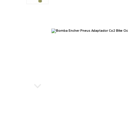
Running
Boxe e Artes Marciais
Cuidado Pessoal
Jiu Jitsu
Natação
Running