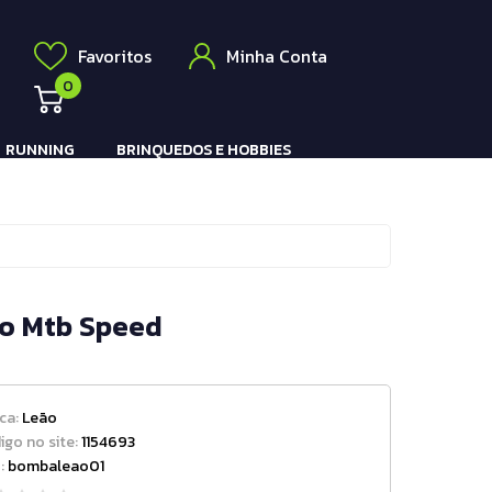
Elétrico
a
Favoritos
Minha Conta
0
RUNNING
BRINQUEDOS E HOBBIES
Pistola e Rifle Elétrico
mo Mtb Speed
ca:
Leão
igo no site:
1154693
:
bombaleao01