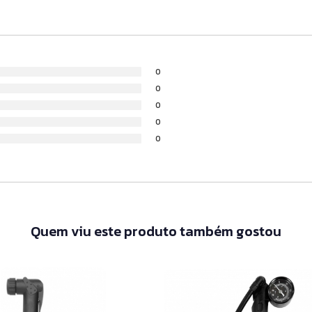
0
0
0
0
0
Quem viu este produto também gostou