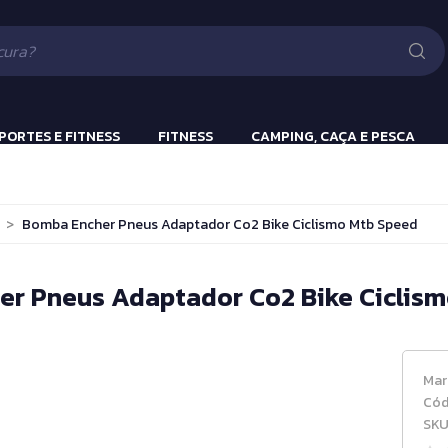
Lanternas
Pistola e Rifle 
Luv
ão
PORTES E FITNESS
FITNESS
CAMPING, CAÇA E PESCA
ulação
Beach Tennis
Lanternas
>
Bomba Encher Pneus Adaptador Co2 Bike Ciclismo Mtb Speed
s
Bola Incialização
Cronômetros
r Pneus Adaptador Co2 Bike Ciclis
a
Fitness e Musculação
Protetor Bucal
Mar
Tênis de Mesa
Cód
SKU
Tênis de Mesa