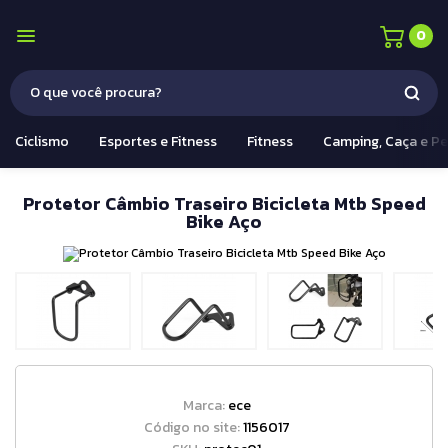
0
Ciclismo
Esportes e Fitness
Fitness
Camping, Caça e P
Protetor Câmbio Traseiro Bicicleta Mtb Speed
Bike Aço
Marca:
ece
Código no site:
1156017