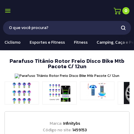
0
Ciclismo
Esportes e Fitness
Fitness
Camping, Caça e P
Parafuso Titânio Rotor Freio Disco Bike Mtb
Pacote C/ 12un
Marca:
Infinitybs
Código no site:
1459153