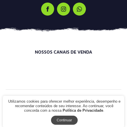
NOSSOS CANAIS DE VENDA
© 2021 - Infinity Bike Shop. CNPJ: 00.000.000/0000-00. Todos os
Utilizamos cookies para oferecer melhor experiência, desempenho e
direitos reservados.
recomendar conteúdos de seu interesse. Ao continuar, você
concorda com a nossa
Política de Privacidade
.
Continuar