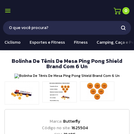
0
Ciclismo
Esportes e Fitness
Fitness
Camping, Caça e P
Bolinha De Tênis De Mesa Ping Pong Shield
Brand Com 6 Un
Marca:
Butterfly
Código no site:
1625504