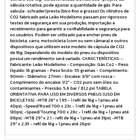
válvula rotativa, pode ajustar a quantidade de gás. Para
valvula : schrader/presta (bico fino e grosso) Os cilindros de
CO2 fabricado pela Leão Modelismo passam por rigorosos
testes de segurança em sua produção, importação e
recebimento para garantir a confiabilidade e segurança para
os usuários. Podem ser utilizado para encher pneu de
bicicleta, carro, motocicleta (com ou sem câmara) e outros
dispositivos que utilizem este modelo de cápsula de CO2
de 16g. Dependendo do modelo do pneu ou dispositivo
possui um rendimento será variado. CARACTERÍSTICAS: -
Fabricante: Leão Modelismo - Composição: Gás Co2 - Peso
líquido: 16 gramas - Peso bruto: 55 gramas - Comprimento:
90mm - Diâmetro: 27mm - Encaixe: 3/8" com rosca -
Comprimento do encaixe: 1/2" - CO2 puro sem óleo ou
contaminantes - Pressão: 5,6 bar / 81,2 psi TABELA
ORIENTATIVA PARA USO EM DIVERSOS PNEUS (USO EM
BICICLETAS): -MTB 26" x 1.95 - 1 refil de 16g = 1 pneu até
40psi; -Speed/Road 700 x 23c - 1 refil de 16g = 1 pneu até
130psi; -Speed/Touring 700 x 28c - 1 refil de 16g = 1 pneu até
88psi; -MTB 29" x 2.1 - refil de 16g = 1 pneu até 31psi; -MTB
29" x 2.35 - refil de 16g = 1 pneu até 26psi