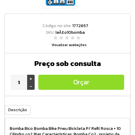
Código no site:
1772657
SKU:
leÃ£o10bomba
Visualizar avaliações
Preço sob consulta
+
Orçar
-
Descrição
Bomba Bico Bomba Bike Pneu Bicicleta P/ Refil Rosca + 10
Cilindro co2 16gr Características: Bomba Co2 : projeto da