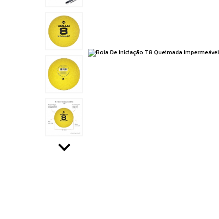
Running
Boxe e Artes Marciais
Cuidado Pessoal
Jiu Jitsu
Natação
Running