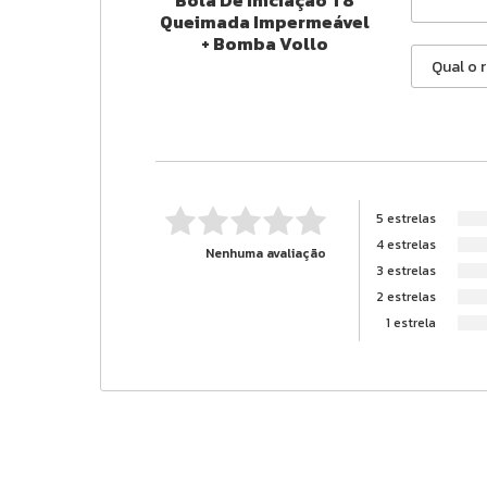
Queimada Impermeável
+ Bomba Vollo
5 estrelas
4 estrelas
Nenhuma avaliação
3 estrelas
2 estrelas
1 estrela