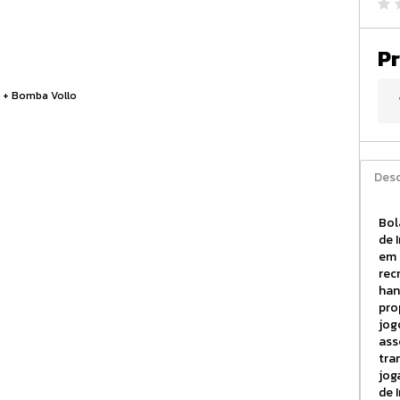
Pr
Desc
Bol
de 
em 
rec
han
pro
jog
ass
tra
jog
de 