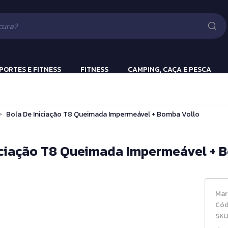
Lanternas
Pistola e Rifle 
Luv
ão
PORTES E FITNESS
FITNESS
CAMPING, CAÇA E PESCA
ulação
Beach Tennis
Lanternas
>
Bola De Iniciação T8 Queimada Impermeável + Bomba Vollo
s
Bola Incialização
Cronômetros
iciação T8 Queimada Impermeável + 
a
Fitness e Musculação
Protetor Bucal
Mar
Tênis de Mesa
Cód
SKU
Tênis de Mesa