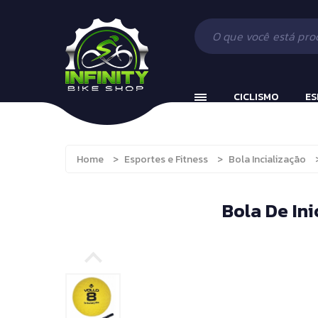
Ciclismo
Acessórios
Beach Tennis
Esportes e Fitness
Componentes
Bola Incializaç
Fitness
Vestuário
Cronômetros
CICLISMO
ES
Camping, Caça e Pesca
Fitness e Musc
Running
Protetor Bucal
Ciclismo
Acessórios
Brinquedos e Hobbies
Tênis de Mesa
Home
>
Esportes e Fitness
>
Bola Incialização
Esportes e Fitness
Componente
Boxe
Tênis de Mesa
Fitness
Vestuário
Bola De In
Boxe e Artes Marciais
Camping, Caça e Pesc
Cuidado Pessoal
Running
Jiu Jitsu
Brinquedos e Hobbies
Natação
Boxe