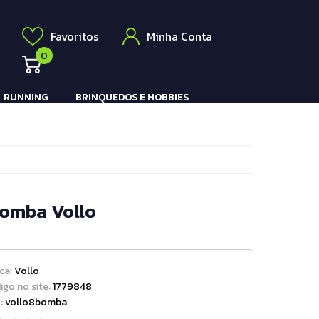
Elétrico
a
Favoritos
Minha Conta
0
RUNNING
BRINQUEDOS E HOBBIES
Pistola e Rifle Elétrico
Bomba Vollo
ca:
Vollo
igo no site:
1779848
:
vollo8bomba