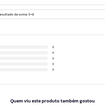
0
0
0
0
0
Quem viu este produto também gostou