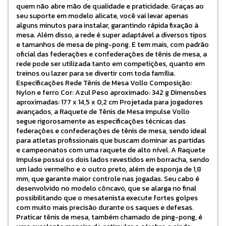
quem não abre mão de qualidade e praticidade. Graças ao
seu suporte em modelo alicate, você vai levar apenas
alguns minutos para instalar, garantindo rápida fixação à
mesa. Além disso, a rede é super adaptável a diversos tipos
e tamanhos de mesa de ping-pong. E tem mais, com padrão
oficial das federações e confederações de tênis de mesa, a
rede pode ser utilizada tanto em competições, quanto em
treinos ou lazer para se divertir com toda família.
Especificações Rede Tênis de Mesa Vollo Composição:
Nylon e ferro Cor: Azul Peso aproximado: 342 g Dimensões
aproximadas: 177 x 14,5 x 0,2 cm Projetada para jogadores
avançados, a Raquete de Tênis de Mesa Impulse Vollo
segue rigorosamente as especificações técnicas das
federações e confederações de tênis de mesa, sendo ideal
para atletas profissionais que buscam dominar as partidas
e campeonatos com uma raquete de alto nível. A Raquete
Impulse possui os dois lados revestidos em borracha, sendo
um lado vermelho e o outro preto, além de esponja de 1,8
mm, que garante maior controle nas jogadas. Seu cabo é
desenvolvido no modelo côncavo, que se alarga no final
possibilitando que o mesatenista execute fortes golpes
com muito mais precisão durante os saques e defesas.
Praticar tênis de mesa, também chamado de ping-pong, é