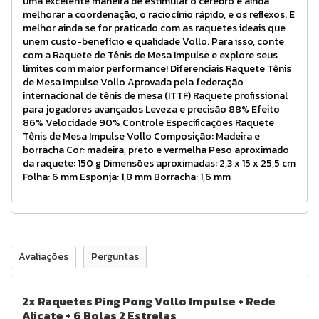
uma excelente maneira de estimular o cérebro e ainda
melhorar a coordenação, o raciocínio rápido, e os reflexos. E
melhor ainda se for praticado com as raquetes ideais que
unem custo-benefício e qualidade Vollo. Para isso, conte
com a Raquete de Tênis de Mesa Impulse e explore seus
limites com maior performance! Diferenciais Raquete Tênis
de Mesa Impulse Vollo Aprovada pela federação
internacional de tênis de mesa (ITTF) Raquete profissional
para jogadores avançados Leveza e precisão 88% Efeito
86% Velocidade 90% Controle Especificações Raquete
Tênis de Mesa Impulse Vollo Composição: Madeira e
borracha Cor: madeira, preto e vermelha Peso aproximado
da raquete: 150 g Dimensões aproximadas: 2,3 x 15 x 25,5 cm
Folha: 6 mm Esponja: 1,8 mm Borracha: 1,6 mm
Avaliações
Perguntas
2x Raquetes Ping Pong Vollo Impulse + Rede
Alicate + 6 Bolas 2 Estrelas