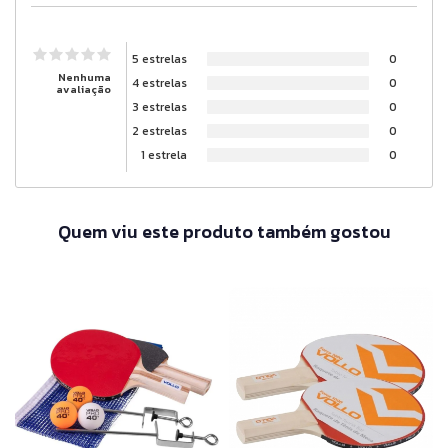
5 estrelas
0
Nenhuma
4 estrelas
0
avaliação
3 estrelas
0
2 estrelas
0
1 estrela
0
Quem viu este produto também gostou