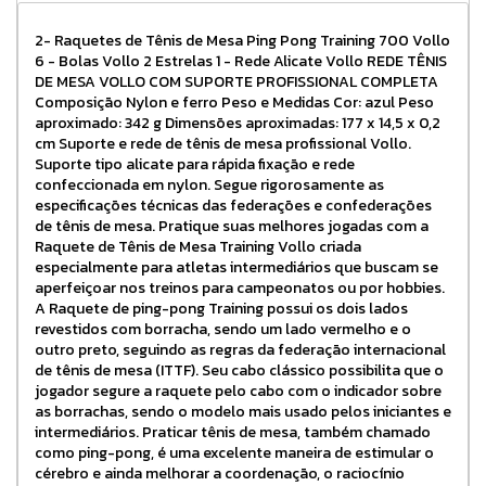
2- Raquetes de Tênis de Mesa Ping Pong Training 700 Vollo
6 - Bolas Vollo 2 Estrelas 1 - Rede Alicate Vollo REDE TÊNIS
DE MESA VOLLO COM SUPORTE PROFISSIONAL COMPLETA
Composição Nylon e ferro Peso e Medidas Cor: azul Peso
aproximado: 342 g Dimensões aproximadas: 177 x 14,5 x 0,2
cm Suporte e rede de tênis de mesa profissional Vollo.
Suporte tipo alicate para rápida fixação e rede
confeccionada em nylon. Segue rigorosamente as
especificações técnicas das federações e confederações
de tênis de mesa. Pratique suas melhores jogadas com a
Raquete de Tênis de Mesa Training Vollo criada
especialmente para atletas intermediários que buscam se
aperfeiçoar nos treinos para campeonatos ou por hobbies.
A Raquete de ping-pong Training possui os dois lados
revestidos com borracha, sendo um lado vermelho e o
outro preto, seguindo as regras da federação internacional
de tênis de mesa (ITTF). Seu cabo clássico possibilita que o
jogador segure a raquete pelo cabo com o indicador sobre
as borrachas, sendo o modelo mais usado pelos iniciantes e
intermediários. Praticar tênis de mesa, também chamado
como ping-pong, é uma excelente maneira de estimular o
cérebro e ainda melhorar a coordenação, o raciocínio