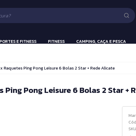
Lanternas
Pistola e Rifle 
Luv
ão
PORTES E FITNESS
FITNESS
CAMPING, CAÇA E PESCA
ulação
Beach Tennis
Lanternas
x Raquetes Ping Pong Leisure 6 Bolas 2 Star + Rede Alicate
s
Bola Incialização
Cronômetros
 Ping Pong Leisure 6 Bolas 2 Star + 
a
Fitness e Musculação
Protetor Bucal
Mar
Tênis de Mesa
Cód
SKU
Tênis de Mesa