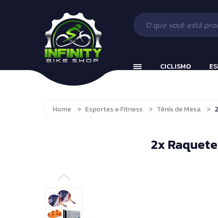
Ciclismo
Acessórios
Beach Tennis
Esportes e Fitness
Componentes
Bola Incializaç
Fitness
Vestuário
Cronômetros
CICLISMO
ES
Camping, Caça e Pesca
Fitness e Musc
Running
Protetor Bucal
Ciclismo
Acessórios
Brinquedos e Hobbies
Tênis de Mesa
Home
>
Esportes e Fitness
>
Tênis de Mesa
>
2
Esportes e Fitness
Componente
Boxe
Tênis de Mesa
Fitness
Vestuário
2x Raquetes
Boxe e Artes Marciais
Camping, Caça e Pesc
Cuidado Pessoal
Running
Jiu Jitsu
Brinquedos e Hobbies
Natação
Boxe