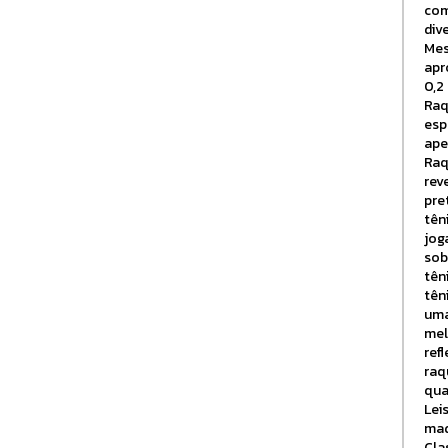
com
div
Mes
apr
0,2
Raq
esp
ape
Raq
rev
pre
tên
jog
sob
tên
tên
uma
mel
ref
raq
qua
Lei
mad
Cla