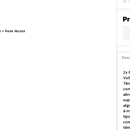
Pr
Desc
2x 
Vol
Tên
com
abr
sup
alg
à m
tip
com
tên