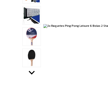
Running
Boxe e Artes Marciais
Cuidado Pessoal
Jiu Jitsu
Natação
Running