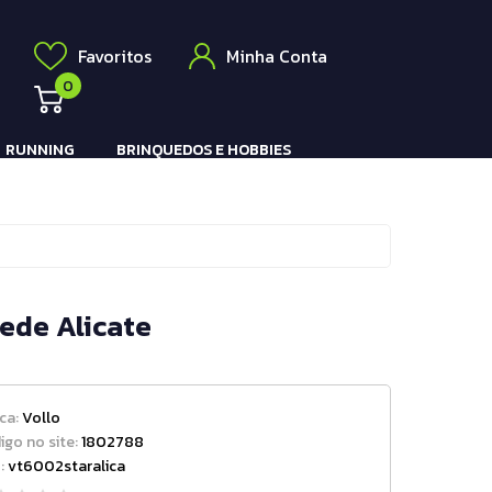
Elétrico
a
Favoritos
Minha Conta
0
RUNNING
BRINQUEDOS E HOBBIES
Pistola e Rifle Elétrico
Rede Alicate
ca:
Vollo
igo no site:
1802788
:
vt6002staralica