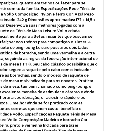
petições, quanto em treinos ou lazer para se
ertir com toda família. Especificações Rede Tênis de
a Vollo Composição: Nylon e ferro Cor: Azul Peso
oximado: 342 g Dimensões aproximadas: 177 x 14,5 x
 cm Desenvolva suas melhores jogadas com a
uete de Tênis de Mesa Leisure Vollo criada
ecialmente para atletas iniciantes que buscam se
rfeiçoar nos treinos para competição ou lazer. A
uete de ping-pong Leisure possui os dois lados
estidos de borracha, sendo uma vermelha e a outra
ta, seguindo as regras da federação internacional de
is de mesa (ITTF). Seu cabo clássico possibilita que o
ador segure a raquete pelo cabo com o indicador
re as borrachas, sendo o modelo de raquete de
is de mesa mais indicado para os novatos. Praticar
is de mesa, também chamado como ping-pong, é
 excelente maneira de estimular o cérebro e ainda
horar a coordenação, o raciocínio rápido, e os
lexos. E melhor ainda se for praticado com as
uetes corretas que unem custo-benefício e
lidade Vollo. Especificações Raquete Tênis de Mesa
sure Vollo Composição: Madeira e borracha Cor:
eira, preto e vermelha Indicada para lazer
ssificação da Raquete: 1 Estrela Tipo de jogador: