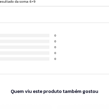
0
0
0
0
0
Quem viu este produto também gostou