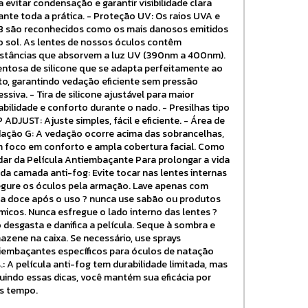
a evitar condensação e garantir visibilidade clara
ante toda a prática. - Proteção UV: Os raios UVA e
 são reconhecidos como os mais danosos emitidos
o sol. As lentes de nossos óculos contêm
stâncias que absorvem a luz UV (390nm a 400nm).
entosa de silicone que se adapta perfeitamente ao
to, garantindo vedação eficiente sem pressão
essiva. - Tira de silicone ajustável para maior
abilidade e conforto durante o nado. - Presilhas tipo
P ADJUST: Ajuste simples, fácil e eficiente. - Área de
ação G: A vedação ocorre acima das sobrancelhas,
 foco em conforto e ampla cobertura facial. Como
dar da Película Antiembaçante Para prolongar a vida
l da camada anti-fog: Evite tocar nas lentes internas
egure os óculos pela armação. Lave apenas com
a doce após o uso ? nunca use sabão ou produtos
micos. Nunca esfregue o lado interno das lentes ?
o desgasta e danifica a película. Seque à sombra e
azene na caixa. Se necessário, use sprays
iembaçantes específicos para óculos de natação
.: A película anti-fog tem durabilidade limitada, mas
uindo essas dicas, você mantém sua eficácia por
s tempo.