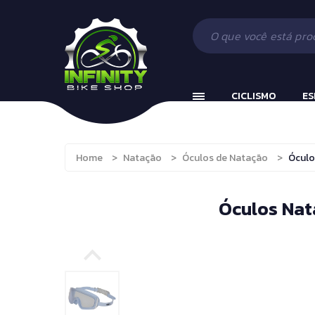
Ciclismo
Acessórios
Beach Tennis
Esportes e Fitness
Componentes
Bola Incializaç
Fitness
Vestuário
Cronômetros
CICLISMO
ES
Camping, Caça e Pesca
Fitness e Musc
Running
Protetor Bucal
Ciclismo
Acessórios
Brinquedos e Hobbies
Tênis de Mesa
Home
>
Natação
>
Óculos de Natação
>
Óculo
Esportes e Fitness
Componente
Boxe
Tênis de Mesa
Fitness
Vestuário
Óculos Nat
Boxe e Artes Marciais
Camping, Caça e Pesc
Cuidado Pessoal
Running
Jiu Jitsu
Brinquedos e Hobbies
Natação
Boxe