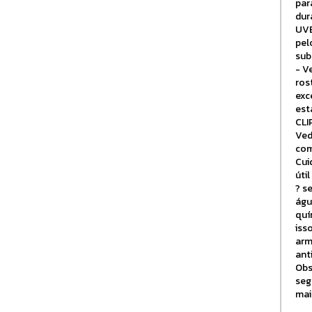
par
dur
UVB
pel
sub
- V
ros
exc
est
CLI
Ved
com
Cui
úti
? s
águ
quí
iss
arm
ant
Obs
seg
mai