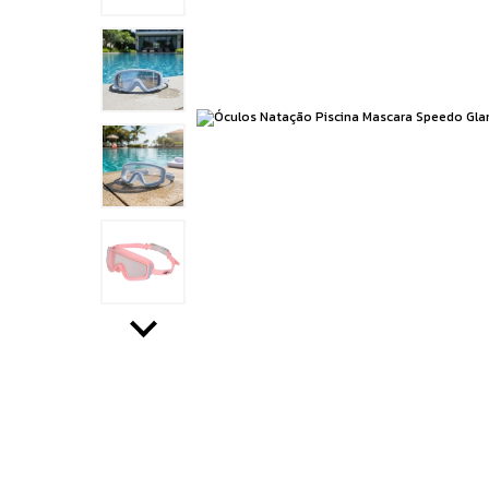
Running
Boxe e Artes Marciais
Cuidado Pessoal
Jiu Jitsu
Natação
Running