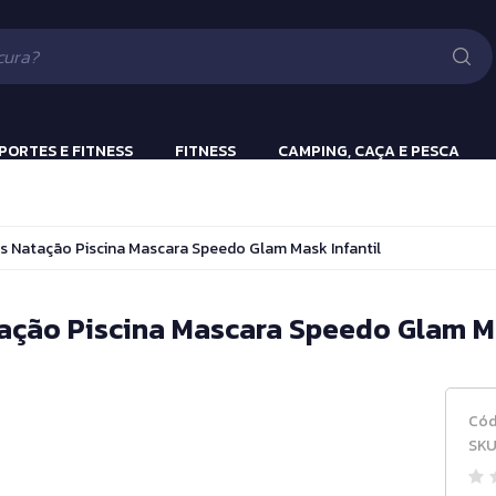
Lanternas
Pistola e Rifle 
Luv
ão
PORTES E FITNESS
FITNESS
CAMPING, CAÇA E PESCA
ulação
Beach Tennis
Lanternas
s Natação Piscina Mascara Speedo Glam Mask Infantil
s
Bola Incialização
Cronômetros
ação Piscina Mascara Speedo Glam Ma
a
Fitness e Musculação
Protetor Bucal
Cód
Tênis de Mesa
SKU
Tênis de Mesa