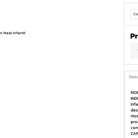
Se
Pr
Desc
MOD
IND
inf
des
nis
pro
con
CAR