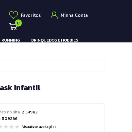
Elétrico
a
Favoritos
Minha Conta
0
RUNNING
BRINQUEDOS E HOBBIES
Pistola e Rifle Elétrico
sk Infantil
igo no site:
2154983
:
509266
Visualizar avaliações