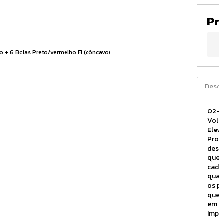
Pr
Desc
02-
Vol
Ele
Pro
des
que
cad
qua
os 
que
em 
Imp