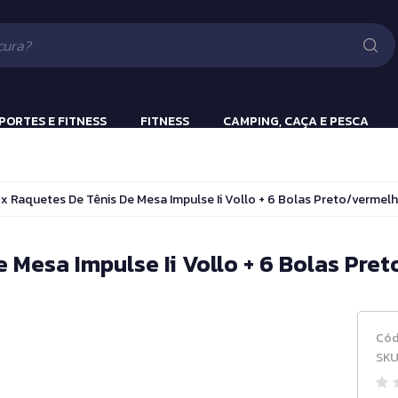
Lanternas
Pistola e Rifle 
Luv
ão
PORTES E FITNESS
FITNESS
CAMPING, CAÇA E PESCA
ulação
Beach Tennis
Lanternas
x Raquetes De Tênis De Mesa Impulse Ii Vollo + 6 Bolas Preto/vermelh
s
Bola Incialização
Cronômetros
 Mesa Impulse Ii Vollo + 6 Bolas Pre
a
Fitness e Musculação
Protetor Bucal
Cód
Tênis de Mesa
SKU
Tênis de Mesa