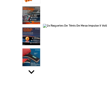
Running
Boxe e Artes Marciais
Cuidado Pessoal
Jiu Jitsu
Natação
Running