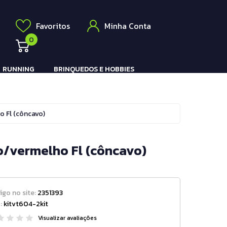
Elétrico
a
Favoritos
Minha Conta
0
RUNNING
BRINQUEDOS E HOBBIES
Pistola e Rifle Elétrico
o Fl (côncavo)
to/vermelho Fl (côncavo)
igo no site:
2351393
:
kitvt604-2kit
Visualizar avaliações