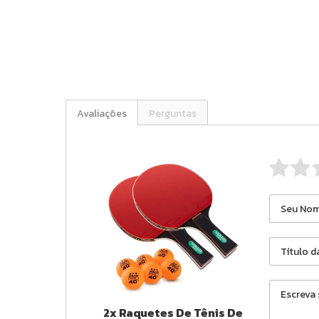
Avaliações
Perguntas
2x Raquetes De Tênis De