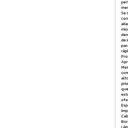
per
mes
Se 
con
ali
mio
den
de 
par
ráp
Pro
Apr
Mes
com
alt
pri
que
est
ofe
Esp
Imp
Cab
Bor
Lâm