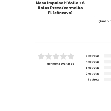
Mesa Impulse Ii Vollo + 6
Bolas Preto/vermelho
Fl (côncavo)
5 estrelas
4 estrelas
Nenhuma avaliação
3 estrelas
2 estrelas
1 estrela