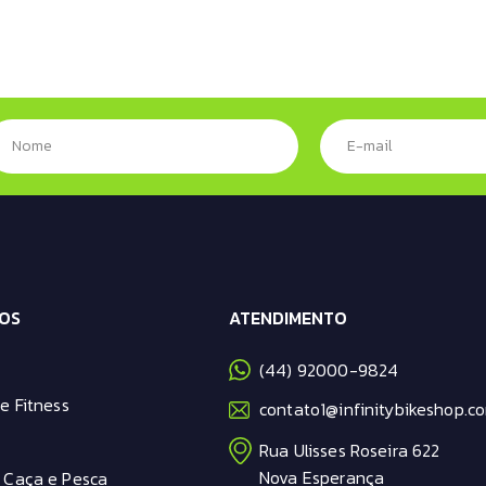
OS
ATENDIMENTO
(44) 92000-9824
e Fitness
contato1@infinitybikeshop.co
Rua Ulisses Roseira 622
Nova Esperança
 Caça e Pesca